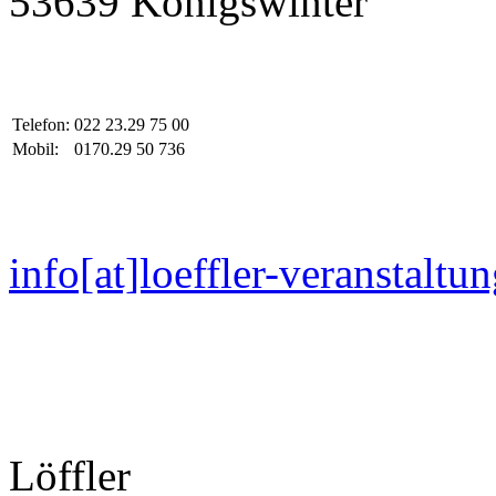
53639 Königswinter
Telefon:
022 23.29 75 00
Mobil:
0170.29 50 736
info[at]loeffler-veranstaltu
L
ö
ffler